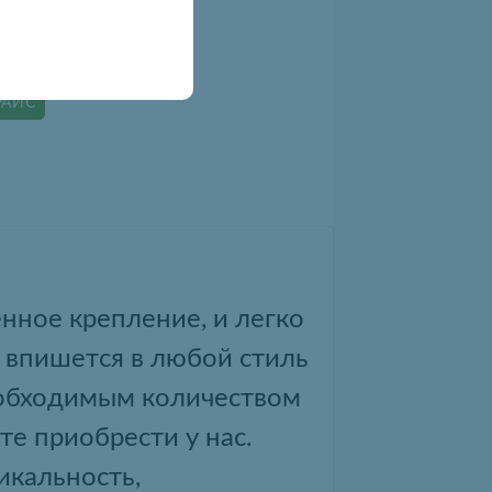
РАЙС
нное крепление, и легко
 впишется в любой стиль
еобходимым количеством
те приобрести у нас.
икальность,