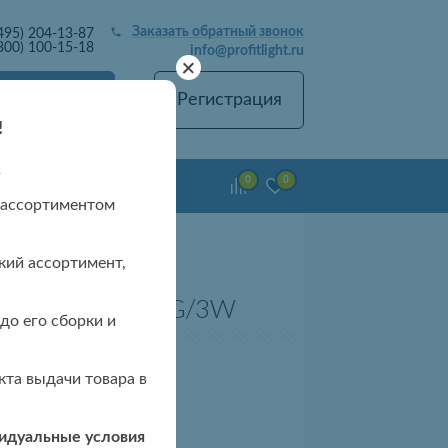
Заказать обратный звонок
495) 204-13-87
800) 100-15-18
info@profitlight.ru
+
Вход
Регистрация
!
в
0
0
емонт люстр
 ассортиментом
кий ассортимент,
тильник 2121 FG/3W
до его сборки и
та выдачи товара в
 чтобы узнать цену
видуальные условия