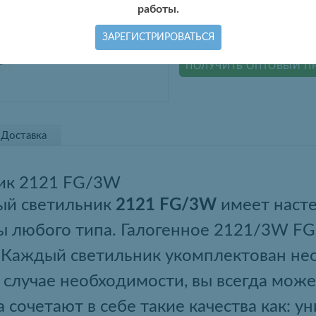
работы.
ЗАРЕГИСТРИРОВАТЬСЯ
КУПИТЬ ОПТОМ
ПОЛУЧИТЬ ОПТОВЫЙ П
Доставка
ик 2121 FG/3W
ый светильник
2121 FG/3W
имеет насте
ы любого типа. Галогенное 2121/3W FG
. Каждый светильник укомплектован н
 случае необходимости, вы всегда може
сочетают в себе такие качества как: ун