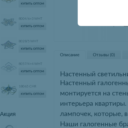
КУПИТЬ ОПТОМ
8004/6+3 WHT
КУПИТЬ ОПТОМ
8028/5 WHT
КУПИТЬ ОПТОМ
Описание
Отзывы (0)
8057/4+4 WHT
КУПИТЬ ОПТОМ
Настенный светильн
Настенный галогенн
18065 CHR
монтируется на стен
КУПИТЬ ОПТОМ
интерьера квартиры
Акция
лампочек, которые, в
Наши галогенные бра 