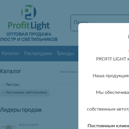
Каталог
Распродажа
Тренды
Новинки
О нас
Дос
PROFIT LIGHT 
Каталог
» 2121 FG
Настенные светильники оптом
Наша продукция 
Люстры
Мы обеспечивае
Настенные светильники
Лидеры продаж
собственным автот
8052/6 WHT
Постоянным клиент