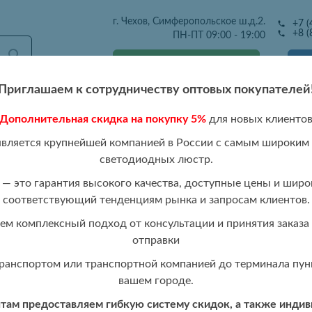
г. Чехов, Симферопольское ш.д.2.
+7 (
+8 (
ПН-ПТ 09:00 - 19:00
Получить оптовый прайс
Приглашаем к сотрудничеству оптовых покупателей
Дополнительная скидка на покупку 5%
для новых клиенто
тавка
Розница
Каталог 2026
Отзывы
Контакты
Р
является крупнейшей компанией в России с самым широким
светодиодных люстр.
/3W
— это гарантия высокого качества, доступные цены и широ
соответствующий тенденциям рынка и запросам клиентов.
Настенный све
РАСПРОДАЖА
м комплексный подход от консультации и принятия заказа 
отправки
ранспортом или транспортной компанией до терминала пунк
вашем городе.
Стоимость:
Авторизуйтесь,
ам предоставляем гибкую систему скидок, а также инди
Цвет изделия:
Золото