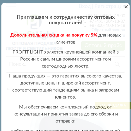
+
Вход
Регистрация
|
ПН-ПТ 09:00 - 19:00
Приглашаем к сотрудничеству оптовых
+7 (495) 204-13-87
покупателей!
+8 (800) 100-15-18
Обратный звонок
Дополнительная скидка на покупку 5%
для новых
info@profitlight.ru
клиентов
Оптовый прайс
PROFIT LIGHT является крупнейшей компанией в
России с самым широким ассортиментом
светодиодных люстр.
Наша продукция — это гарантия высокого качества,
доступные цены и широкий ассортимент,
» 8008/1W WHT
Настенные светильники оптом
соответствующий тенденциям рынка и запросам
клиентов.
РАСПРОДАЖА
Мы обеспечиваем комплексный подход от
консультации и принятия заказа до его сборки и
отправки