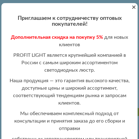
+
Вход
Регистрация
|
ПН-ПТ 09:00 - 19:00
Приглашаем к сотрудничеству оптовых
+7 (495) 204-13-87
покупателей!
+8 (800) 100-15-18
Обратный звонок
Дополнительная скидка на покупку 5%
для новых
info@profitlight.ru
клиентов
Оптовый прайс
PROFIT LIGHT является крупнейшей компанией в
России с самым широким ассортиментом
светодиодных люстр.
Наша продукция — это гарантия высокого качества,
доступные цены и широкий ассортимент,
» 8001/1W WHT
Настенные светильники оптом
соответствующий тенденциям рынка и запросам
клиентов.
ПРОДАНО
Мы обеспечиваем комплексный подход от
консультации и принятия заказа до его сборки и
отправки