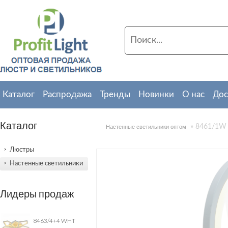
Каталог
Распродажа
Тренды
Новинки
О нас
Дос
PROFIT LIGHT 
Каталог
» 8461/1W
Настенные светильники оптом
Наша продукция 
Люстры
Мы обеспечивае
Настенные светильники
Лидеры продаж
собственным автот
8463/4+4 WHT
Постоянным клиент