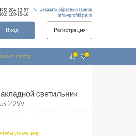
Заказать обратный звонок
495) 204-13-87
800) 100-15-18
info@profitlight.ru
+
Вход
Регистрация
!
в
0
0
емонт люстр
 ассортиментом
кий ассортимент,
акладной светильник
до его сборки и
NS 22W
та выдачи товара в
видуальные условия
 чтобы узнать цену