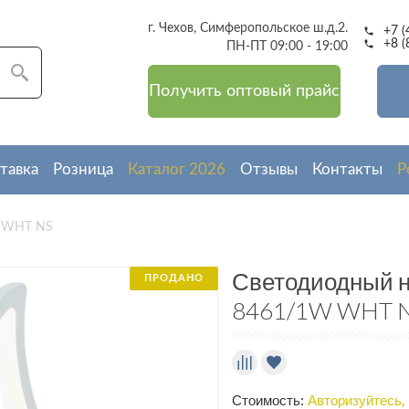
г. Чехов, Симферопольское ш.д.2.
+7 (
+8 (
ПН-ПТ 09:00 - 19:00
Получить оптовый прайс
Приглашаем к сотрудничеству оптовых покупателей
Дополнительная скидка на покупку 5%
для новых клиенто
тавка
Розница
Каталог 2026
Отзывы
Контакты
Р
является крупнейшей компанией в России с самым широким
светодиодных люстр.
 WHT NS
— это гарантия высокого качества, доступные цены и широ
соответствующий тенденциям рынка и запросам клиентов.
Светодиодный н
ПРОДАНО
м комплексный подход от консультации и принятия заказа 
8461/1W WHT 
отправки
ранспортом или транспортной компанией до терминала пунк
вашем городе.
ам предоставляем гибкую систему скидок, а также инди
Стоимость:
Авторизуйтесь,