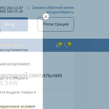
Заказать обратный звонок
495) 204-13-87
800) 100-15-18
info@profitlight.ru
+
Вход
Регистрация
!
в
0
0
емонт люстр
 ассортиментом
кий ассортимент,
акладной светильник
до его сборки и
S 34W
та выдачи товара в
видуальные условия
 чтобы узнать цену