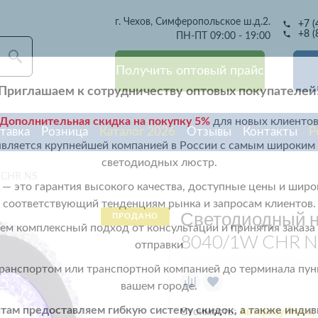
г. Чехов, Симферопольское ш.д.2.
+7 (
+8 (
ПН-ПТ 09:00 - 19:00
Получить оптовый прайс
Приглашаем к сотрудничеству оптовых покупателей
Дополнительная скидка на покупку 5%
для новых клиенто
тавка
Розница
Каталог 2026
Отзывы
Контакты
Р
является крупнейшей компанией в России с самым широким
светодиодных люстр.
 CHR NS
— это гарантия высокого качества, доступные цены и широ
соответствующий тенденциям рынка и запросам клиентов.
Светодиодный н
ПРОДАНО
м комплексный подход от консультации и принятия заказа 
8040/1W CHR N
отправки
ранспортом или транспортной компанией до терминала пунк
вашем городе.
ам предоставляем гибкую систему скидок, а также инди
Стоимость:
Авторизуйтесь,