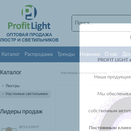
Каталог
Распродажа
Тренды
Новинки
О нас
Дос
PROFIT LIGHT 
Каталог
» 8040/1W
Настенные светильники оптом
Наша продукция 
Люстры
Мы обеспечивае
Настенные светильники
Лидеры продаж
собственным автот
8052/6 WHT
Постоянным клиент