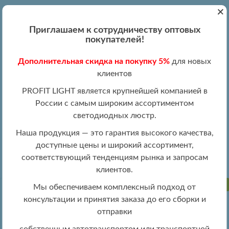
+
Вход
Регистрация
|
ПН-ПТ 09:00 - 19:00
Приглашаем к сотрудничеству оптовых
+7 (495) 204-13-87
покупателей!
+8 (800) 100-15-18
Обратный звонок
Дополнительная скидка на покупку 5%
для новых
info@profitlight.ru
клиентов
Оптовый прайс
PROFIT LIGHT является крупнейшей компанией в
России с самым широким ассортиментом
светодиодных люстр.
Наша продукция — это гарантия высокого качества,
доступные цены и широкий ассортимент,
» 8057/1W GRP NS
Настенные светильники оптом
соответствующий тенденциям рынка и запросам
клиентов.
ПРОДАНО
Мы обеспечиваем комплексный подход от
консультации и принятия заказа до его сборки и
отправки