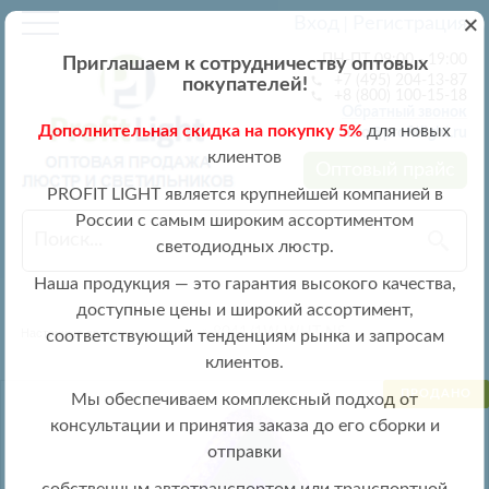
+
Вход
Регистрация
|
ПН-ПТ 09:00 - 19:00
Приглашаем к сотрудничеству оптовых
+7 (495) 204-13-87
покупателей!
+8 (800) 100-15-18
Обратный звонок
Дополнительная скидка на покупку 5%
для новых
info@profitlight.ru
клиентов
Оптовый прайс
PROFIT LIGHT является крупнейшей компанией в
России с самым широким ассортиментом
светодиодных люстр.
Наша продукция — это гарантия высокого качества,
доступные цены и широкий ассортимент,
» 8041/1W WHT NS
Настенные светильники оптом
соответствующий тенденциям рынка и запросам
клиентов.
ПРОДАНО
Мы обеспечиваем комплексный подход от
консультации и принятия заказа до его сборки и
отправки