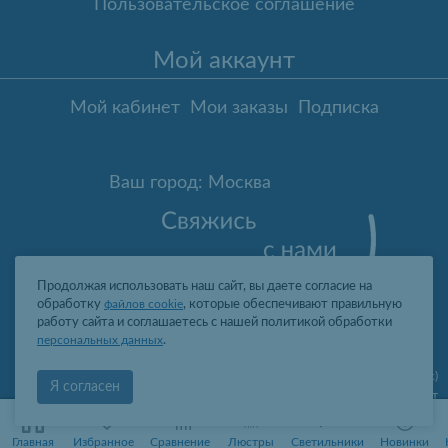
Пользовательское соглашение
Мой аккаунт
Мой кабинет
Мои заказы
Подписка
Ваш город: Москва
Продолжая использовать наш сайт, вы даете согласие на
обработку
файлов cookie
, которые обеспечивают правильную
работу сайта и соглашаетесь с нашей политикой обработки
персональных данных
.
Москва
,
ул. Гарибальди, д.8, пом.I, комн.4 (юр. адрес)
Я согласен
09:00-19:00 пн-пт
2006-2026 © Профит Лайт Оптом люстры и светильники
0
0
ООО "ПРОФИТ ЛАЙТ", ОГРН 1077761388242, ИНН 7736566310, КПП
Главная
Избранное
Сравнение
Люстры
Светильники
Новинки
773601001