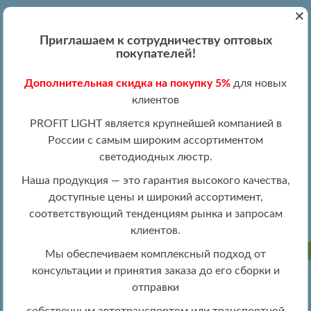
+
Вход
Регистрация
|
ПН-ПТ 09:00 - 19:00
Приглашаем к сотрудничеству оптовых
+7 (495) 204-13-87
покупателей!
+8 (800) 100-15-18
Обратный звонок
Дополнительная скидка на покупку 5%
для новых
info@profitlight.ru
клиентов
Оптовый прайс
PROFIT LIGHT является крупнейшей компанией в
России с самым широким ассортиментом
светодиодных люстр.
Наша продукция — это гарантия высокого качества,
доступные цены и широкий ассортимент,
»
» 8075/2+2 PBK
Люстры оптом
Люстры LED оптом
соответствующий тенденциям рынка и запросам
клиентов.
ПРОДАНО
Мы обеспечиваем комплексный подход от
консультации и принятия заказа до его сборки и
отправки