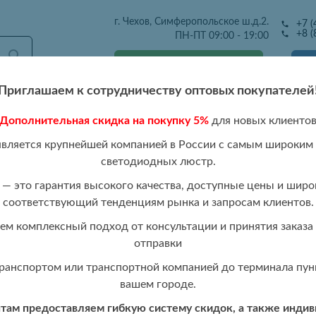
г. Чехов, Симферопольское ш.д.2.
+7 (
+8 (
ПН-ПТ 09:00 - 19:00
Получить оптовый прайс
Приглашаем к сотрудничеству оптовых покупателей
Дополнительная скидка на покупку 5%
для новых клиенто
тавка
Розница
Каталог 2026
Отзывы
Контакты
Р
является крупнейшей компанией в России с самым широким
светодиодных люстр.
3/4+4 WHT
— это гарантия высокого качества, доступные цены и широ
соответствующий тенденциям рынка и запросам клиентов.
Светодиодная 
ПРОДАНО
м комплексный подход от консультации и принятия заказа 
400W+10W RG
отправки
ранспортом или транспортной компанией до терминала пунк
вашем городе.
ам предоставляем гибкую систему скидок, а также инди
Стоимость:
Авторизуйтесь,