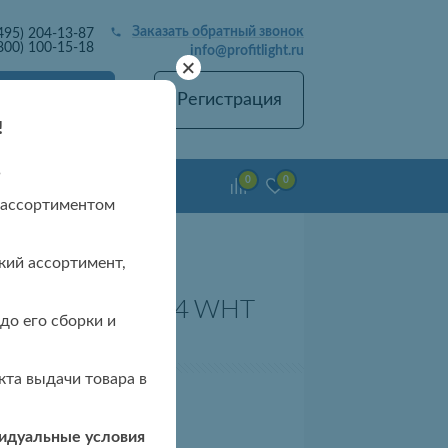
Заказать обратный звонок
495) 204-13-87
800) 100-15-18
info@profitlight.ru
+
Вход
Регистрация
!
в
0
0
емонт люстр
 ассортиментом
кий ассортимент,
люстра 8023/4+4 WHT
до его сборки и
B
та выдачи товара в
видуальные условия
 чтобы узнать цену