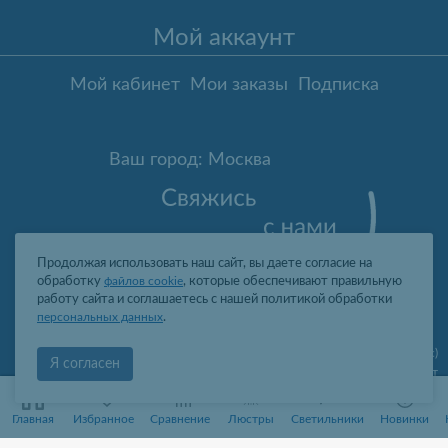
Мой аккаунт
Мой кабинет
Мои заказы
Подписка
Ваш город: Москва
Продолжая использовать наш сайт, вы даете согласие на
обработку
файлов cookie
, которые обеспечивают правильную
работу сайта и соглашаетесь с нашей политикой обработки
персональных данных
.
Москва
,
ул. Гарибальди, д.8, пом.I, комн.4 (юр. адрес)
Я согласен
09:00-19:00 пн-пт
2006-2026 © Профит Лайт Оптом люстры и светильники
0
0
ООО "ПРОФИТ ЛАЙТ", ОГРН 1077761388242, ИНН 7736566310, КПП
Главная
Избранное
Сравнение
Люстры
Светильники
Новинки
773601001