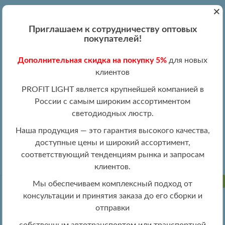
+
Вход
Регистрация
|
ПН-ПТ 09:00 - 19:00
Приглашаем к сотрудничеству оптовых
+7 (495) 204-13-87
покупателей!
+8 (800) 100-15-18
Обратный звонок
Дополнительная скидка на покупку 5%
для новых
info@profitlight.ru
клиентов
Оптовый прайс
PROFIT LIGHT является крупнейшей компанией в
России с самым широким ассортиментом
светодиодных люстр.
Наша продукция — это гарантия высокого качества,
доступные цены и широкий ассортимент,
»
» 8033/6+3 CHR
Люстры оптом
Люстры LED оптом
соответствующий тенденциям рынка и запросам
клиентов.
ПРОДАНО
Мы обеспечиваем комплексный подход от
консультации и принятия заказа до его сборки и
отправки