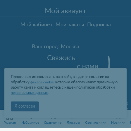
Мой аккаунт
Мой кабинет
Мои заказы
Подписка
Ваш город: Москва
Продолжая использовать наш сайт, вы даете согласие на
обработку
файлов cookie
, которые обеспечивают правильную
работу сайта и соглашаетесь с нашей политикой обработки
персональных данных
.
Москва
,
ул. Гарибальди, д.8, пом.I, комн.4 (юр. адрес)
Я согласен
09:00-19:00 пн-пт
2006-2026 © Профит Лайт Оптом люстры и светильники
0
0
ООО "ПРОФИТ ЛАЙТ", ОГРН 1077761388242, ИНН 7736566310, КПП
Главная
Избранное
Сравнение
Люстры
Светильники
Новинки
773601001