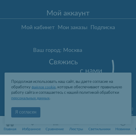
Мой аккаунт
Мой кабинет
Мои заказы
Подписка
Ваш город: Москва
Продолжая использовать наш сайт, вы даете согласие на
обработку
файлов cookie
, которые обеспечивают правильную
работу сайта и соглашаетесь с нашей политикой обработки
персональных данных
.
Москва
,
ул. Гарибальди, д.8, пом.I, комн.4 (юр. адрес)
Я согласен
09:00-19:00 пн-пт
2006-2026 © Профит Лайт Оптом люстры и светильники
0
0
ООО "ПРОФИТ ЛАЙТ", ОГРН 1077761388242, ИНН 7736566310, КПП
Главная
Избранное
Сравнение
Люстры
Светильники
Новинки
773601001