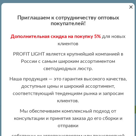
+
Вход
Регистрация
|
ПН-ПТ 09:00 - 19:00
Приглашаем к сотрудничеству оптовых
+7 (495) 204-13-87
покупателей!
+8 (800) 100-15-18
Обратный звонок
Дополнительная скидка на покупку 5%
для новых
info@profitlight.ru
клиентов
Оптовый прайс
PROFIT LIGHT является крупнейшей компанией в
России с самым широким ассортиментом
светодиодных люстр.
Наша продукция — это гарантия высокого качества,
доступные цены и широкий ассортимент,
»
» 8085/4 WHT
Люстры оптом
Люстры LED оптом
соответствующий тенденциям рынка и запросам
клиентов.
РАСПРОДАЖА
Мы обеспечиваем комплексный подход от
консультации и принятия заказа до его сборки и
отправки