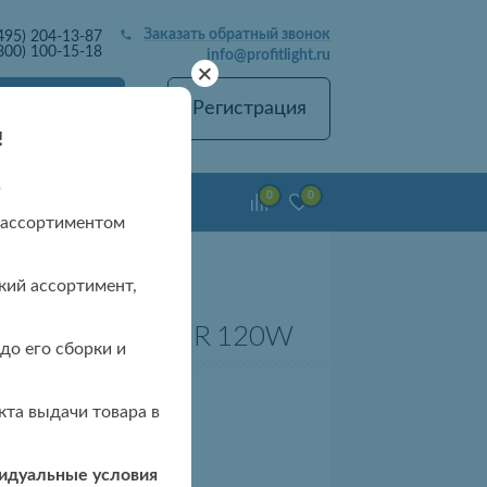
Заказать обратный звонок
495) 204-13-87
800) 100-15-18
info@profitlight.ru
+
Вход
Регистрация
!
в
0
0
емонт люстр
 ассортиментом
кий ассортимент,
люстра 8308 CHR 120W
до его сборки и
та выдачи товара в
 чтобы узнать цену
видуальные условия