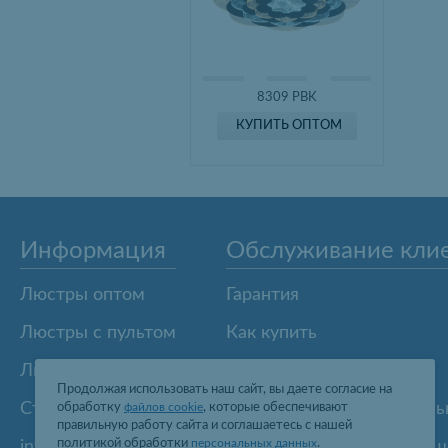
8309 PBK
КУПИТЬ ОПТОМ
Информация
Обслуживание кли
Люстры оптом
Гарантия
Люстры с пультом
Как купить
Люстры из Китая
Карта сайта
Продолжая использовать наш сайт, вы даете согласие на
Статьи
Политика конфиденциаль
обработку
файлов cookie
, которые обеспечивают
правильную работу сайта и соглашаетесь с нашей
политикой обработки
персональных данных
.
info@profitlight.ru
Пользовательское согла