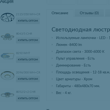
Акция
Описание
Отзывы (0)
2115/350 WH+CR
КУПИТЬ ОПТОМ
Светодиодная люстр
8043/5 CHR
Используемые лампочки - LED -
КУПИТЬ ОПТОМ
Люмен -8400 lm
Диапазон света - 3000-6000 K
8292 WHT
Пульт управления - Есть
КУПИТЬ ОПТОМ
Диммирование - Есть
2096/300 WH+CR
Площадь освещения - 12-18 кв.м.
Цвет арматуры - Хром
КУПИТЬ ОПТОМ
Габариты - 480х480х70 мм.
8052/2+2 CHR
Вес - 4 кг.
КУПИТЬ ОПТОМ