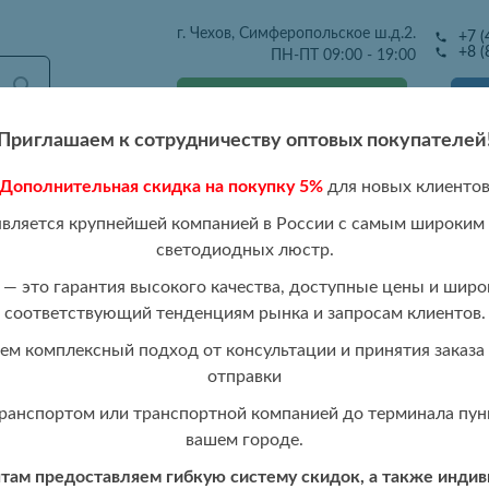
г. Чехов, Симферопольское ш.д.2.
+7 (
+8 (
ПН-ПТ 09:00 - 19:00
Получить оптовый прайс
Приглашаем к сотрудничеству оптовых покупателей
Дополнительная скидка на покупку 5%
для новых клиенто
тавка
Розница
Каталог 2026
Отзывы
Контакты
Р
является крупнейшей компанией в России с самым широким
светодиодных люстр.
8 CHR
— это гарантия высокого качества, доступные цены и широ
соответствующий тенденциям рынка и запросам клиентов.
Светодиодная 
РАСПРОДАЖА
м комплексный подход от консультации и принятия заказа 
отправки
ранспортом или транспортной компанией до терминала пунк
вашем городе.
Стоимость:
Авторизуйтесь,
ам предоставляем гибкую систему скидок, а также инди
Цвет изделия:
Хром