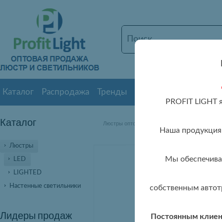
Каталог
Распродажа
Тренды
Новинки
О нас
Дос
PROFIT LIGHT 
Каталог
»
» 830
Люстры оптом
Люстры LED оптом
Наша продукция 
Люстры
Мы обеспечивае
LED
LIGHTED
Настенные светильники
собственным автот
Лидеры продаж
Постоянным клиент