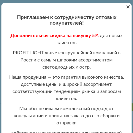
+
Вход
Регистрация
|
ПН-ПТ 09:00 - 19:00
Приглашаем к сотрудничеству оптовых
+7 (495) 204-13-87
покупателей!
+8 (800) 100-15-18
Обратный звонок
Дополнительная скидка на покупку 5%
для новых
info@profitlight.ru
клиентов
Оптовый прайс
PROFIT LIGHT является крупнейшей компанией в
России с самым широким ассортиментом
светодиодных люстр.
Наша продукция — это гарантия высокого качества,
доступные цены и широкий ассортимент,
»
» 8081/2+2 WHT
Люстры оптом
Люстры LED оптом
соответствующий тенденциям рынка и запросам
клиентов.
ПРОДАНО
Мы обеспечиваем комплексный подход от
консультации и принятия заказа до его сборки и
отправки