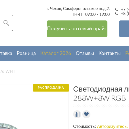
г. Чехов, Симферопольское ш.д.2.
+7 (
+8 (
ПН-ПТ 09:00 - 19:00
Получить оптовый прайс
Приглашаем к сотрудничеству оптовых покупателей
Дополнительная скидка на покупку 5%
для новых клиенто
тавка
Розница
Каталог 2026
Отзывы
Контакты
Р
является крупнейшей компанией в России с самым широким
светодиодных люстр.
1/6 WHT
— это гарантия высокого качества, доступные цены и широ
соответствующий тенденциям рынка и запросам клиентов.
Светодиодная 
РАСПРОДАЖА
м комплексный подход от консультации и принятия заказа 
288W+8W RGB
отправки
ранспортом или транспортной компанией до терминала пунк
вашем городе.
ам предоставляем гибкую систему скидок, а также инди
Стоимость:
Авторизуйтесь,