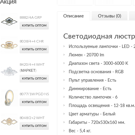
Акция
Описание
Отзывы (0)
8882/4A GRP
КУПИТЬ ОПТОМ
Светодиодная люст
8038/4+4 CHR
Используемые лампочки - LED 
КУПИТЬ ОПТОМ
Люмен - 20700 lm
Диапазон света - 3000-6000 K
8420/4+4 WHT
(МАРКЕТ)
Подсветка основания - RGB
КУПИТЬ ОПТОМ
Пульт управления - Есть
Диммирование - Есть
8077/1W PGD NS
Количество лампочек - 6
КУПИТЬ ОПТОМ
Площадь освещения - 12-18 кв.м.
Цвет арматуры - Белый
8048/2+2 WHT
Габариты - 720х530х160 мм.
КУПИТЬ ОПТОМ
Вес - 5,4 кг.