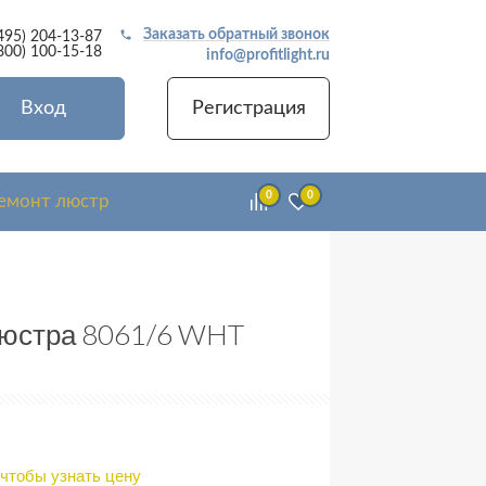
Заказать обратный звонок
495) 204-13-87
800) 100-15-18
info@profitlight.ru
+
Вход
Регистрация
!
в
0
0
емонт люстр
 ассортиментом
кий ассортимент,
люстра 8061/6 WHT
до его сборки и
та выдачи товара в
видуальные условия
 чтобы узнать цену