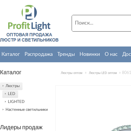
Каталог
Распродажа
Тренды
Новинки
О нас
Дос
PROFIT LIGHT 
Каталог
»
» 806
Люстры оптом
Люстры LED оптом
Наша продукция 
Люстры
Мы обеспечивае
LED
LIGHTED
Настенные светильники
собственным автот
Лидеры продаж
Постоянным клиент