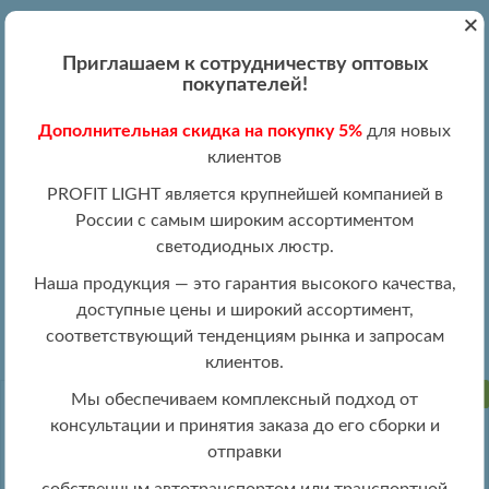
+
Вход
Регистрация
|
ПН-ПТ 09:00 - 19:00
Приглашаем к сотрудничеству оптовых
+7 (495) 204-13-87
покупателей!
+8 (800) 100-15-18
Обратный звонок
Дополнительная скидка на покупку 5%
для новых
info@profitlight.ru
клиентов
Оптовый прайс
PROFIT LIGHT является крупнейшей компанией в
России с самым широким ассортиментом
светодиодных люстр.
Наша продукция — это гарантия высокого качества,
доступные цены и широкий ассортимент,
»
» 8061/8 WHT
Люстры оптом
Люстры LED оптом
соответствующий тенденциям рынка и запросам
клиентов.
ПРОДАНО
Мы обеспечиваем комплексный подход от
консультации и принятия заказа до его сборки и
отправки