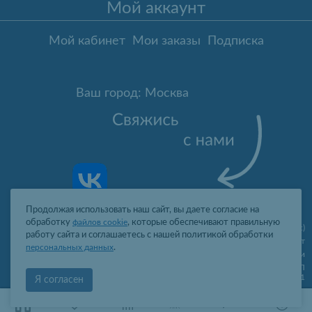
Мой аккаунт
Мой кабинет
Мои заказы
Подписка
Ваш город: Москва
Продолжая использовать наш сайт, вы даете согласие на
обработку
файлов cookie
, которые обеспечивают правильную
Москва
,
ул. Гарибальди, д.8, пом.I, комн.4 (юр. адрес)
работу сайта и соглашаетесь с нашей политикой обработки
09:00-19:00 пн-пт
персональных данных
.
2006-2026 © Профит Лайт Оптом люстры и светильники
ООО "ПРОФИТ ЛАЙТ", ОГРН 1077761388242, ИНН 7736566310, КПП
773601001
Я согласен
0
0