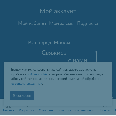
Мой аккаунт
Мой кабинет
Мои заказы
Подписка
Ваш город: Москва
Продолжая использовать наш сайт, вы даете согласие на
обработку
файлов cookie
, которые обеспечивают правильную
работу сайта и соглашаетесь с нашей политикой обработки
персональных данных
.
Москва
,
ул. Гарибальди, д.8, пом.I, комн.4 (юр. адрес)
Я согласен
09:00-19:00 пн-пт
2006-2026 © Профит Лайт Оптом люстры и светильники
0
0
ООО "ПРОФИТ ЛАЙТ", ОГРН 1077761388242, ИНН 7736566310, КПП
Главная
Избранное
Сравнение
Люстры
Светильники
Новинки
773601001