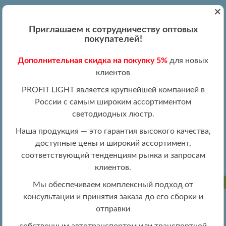
+
Вход
Регистрация
|
ПН-ПТ 09:00 - 19:00
Приглашаем к сотрудничеству оптовых
+7 (495) 204-13-87
покупателей!
+8 (800) 100-15-18
Обратный звонок
Дополнительная скидка на покупку 5%
для новых
info@profitlight.ru
клиентов
Оптовый прайс
PROFIT LIGHT является крупнейшей компанией в
России с самым широким ассортиментом
светодиодных люстр.
Наша продукция — это гарантия высокого качества,
доступные цены и широкий ассортимент,
»
» 8086/4 WHT
Люстры оптом
Люстры LED оптом
соответствующий тенденциям рынка и запросам
клиентов.
РАСПРОДАЖА
Мы обеспечиваем комплексный подход от
консультации и принятия заказа до его сборки и
отправки