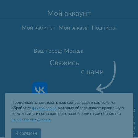
Мой аккаунт
Мой кабинет
Мои заказы
Подписка
Ваш город: Москва
Продолжая использовать наш сайт, вы даете согласие на
обработку
файлов cookie
, которые обеспечивают правильную
Москва
,
ул. Гарибальди, д.8, пом.I, комн.4 (юр. адрес)
работу сайта и соглашаетесь с нашей политикой обработки
09:00-19:00 пн-пт
персональных данных
.
2006-2026 © Профит Лайт Оптом люстры и светильники
ООО "ПРОФИТ ЛАЙТ", ОГРН 1077761388242, ИНН 7736566310, КПП
773601001
Я согласен