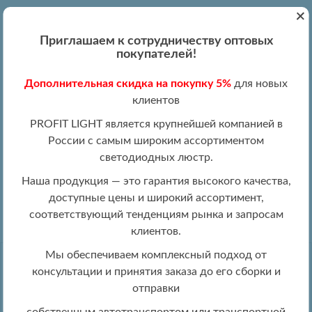
+
Вход
Регистрация
|
ПН-ПТ 09:00 - 19:00
Приглашаем к сотрудничеству оптовых
+7 (495) 204-13-87
покупателей!
+8 (800) 100-15-18
Обратный звонок
Дополнительная скидка на покупку 5%
для новых
info@profitlight.ru
клиентов
Оптовый прайс
PROFIT LIGHT является крупнейшей компанией в
России с самым широким ассортиментом
светодиодных люстр.
Наша продукция — это гарантия высокого качества,
доступные цены и широкий ассортимент,
»
» 8077/6 GRP
Люстры оптом
Люстры LED оптом
соответствующий тенденциям рынка и запросам
клиентов.
Мы обеспечиваем комплексный подход от
консультации и принятия заказа до его сборки и
отправки