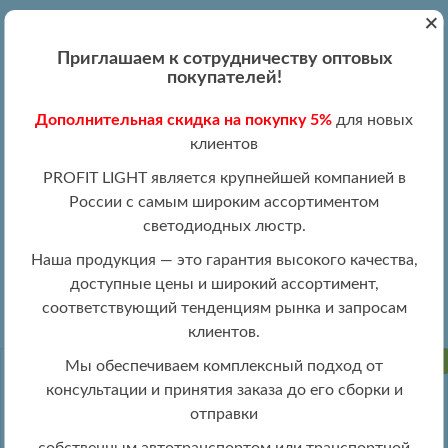
+
Вход
Регистрация
|
ПН-ПТ 09:00 - 19:00
Приглашаем к сотрудничеству оптовых
+7 (495) 204-13-87
покупателей!
+8 (800) 100-15-18
Обратный звонок
Дополнительная скидка на покупку 5%
для новых
info@profitlight.ru
клиентов
Оптовый прайс
PROFIT LIGHT является крупнейшей компанией в
России с самым широким ассортиментом
светодиодных люстр.
Наша продукция — это гарантия высокого качества,
доступные цены и широкий ассортимент,
»
» 5890/3+3A WHT
Люстры оптом
Люстры LED оптом
соответствующий тенденциям рынка и запросам
клиентов.
РАСПРОДАЖА
Мы обеспечиваем комплексный подход от
консультации и принятия заказа до его сборки и
отправки