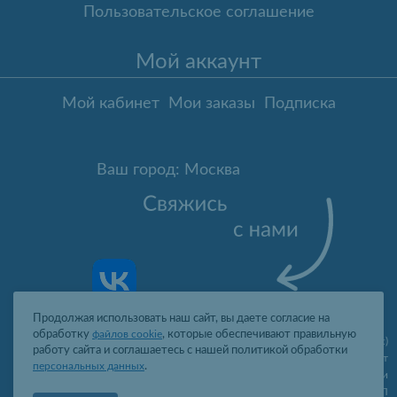
Пользовательское соглашение
Мой аккаунт
Мой кабинет
Мои заказы
Подписка
Ваш город: Москва
Продолжая использовать наш сайт, вы даете согласие на
обработку
файлов cookie
, которые обеспечивают правильную
Москва
,
ул. Гарибальди, д.8, пом.I, комн.4 (юр. адрес)
работу сайта и соглашаетесь с нашей политикой обработки
09:00-19:00 пн-пт
персональных данных
.
2006-2026 © Профит Лайт Оптом люстры и светильники
ООО "ПРОФИТ ЛАЙТ", ОГРН 1077761388242, ИНН 7736566310, КПП