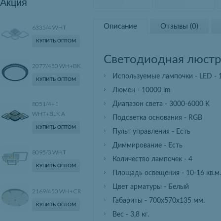
Акция
Описание
Отзывы (0)
6335/4 WHT
КУПИТЬ ОПТОМ
Светодиодная люст
2077/450 WH+BK
Используемые лампочки - LED 
КУПИТЬ ОПТОМ
Люмен - 10000 lm
8051/4+1
Диапазон света - 3000-6000 K
WHT+BLK A
Подсветка основания - RGB
КУПИТЬ ОПТОМ
Пульт управления - Есть
Диммирование - Есть
8095/3 WHT
Количество лампочек - 4
КУПИТЬ ОПТОМ
Площадь освещения - 10-16 кв.м.
Цвет арматуры - Белый
2169/450 WH+CR
Габариты - 700х570х135 мм.
КУПИТЬ ОПТОМ
Вес - 3,8 кг.