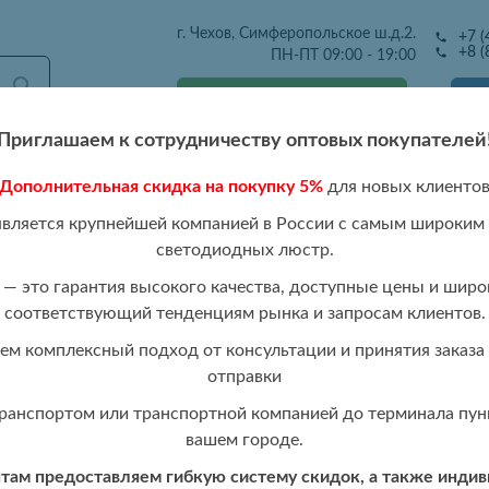
г. Чехов, Симферопольское ш.д.2.
+7 (
+8 (
ПН-ПТ 09:00 - 19:00
Получить оптовый прайс
Приглашаем к сотрудничеству оптовых покупателей
Дополнительная скидка на покупку 5%
для новых клиенто
тавка
Розница
Каталог 2026
Отзывы
Контакты
Р
является крупнейшей компанией в России с самым широким
светодиодных люстр.
5/4 WHT
— это гарантия высокого качества, доступные цены и широ
соответствующий тенденциям рынка и запросам клиентов.
Светодиодная 
ПРОДАНО
м комплексный подход от консультации и принятия заказа 
136W+8W RGB
отправки
ранспортом или транспортной компанией до терминала пунк
вашем городе.
ам предоставляем гибкую систему скидок, а также инди
Стоимость:
Авторизуйтесь,