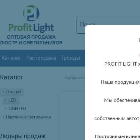
Каталог
Распродажа
Тренды
Новинки
О нас
Дос
PROFIT LIGHT 
Каталог
»
» 589
Люстры оптом
Люстры LED оптом
Наша продукция 
Люстры
Мы обеспечивае
LED
LIGHTED
Настенные светильники
собственным автот
Лидеры продаж
Постоянным клиент