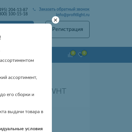
Заказать обратный звонок
495) 204-13-87
800) 100-15-18
info@profitlight.ru
+
Вход
Регистрация
!
в
0
0
емонт люстр
 ассортиментом
кий ассортимент,
люстра 5895/4 WHT
до его сборки и
та выдачи товара в
видуальные условия
 чтобы узнать цену