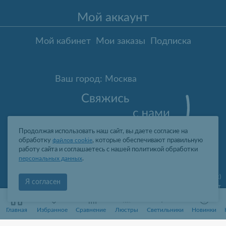
Мой аккаунт
Мой кабинет
Мои заказы
Подписка
Ваш город: Москва
Продолжая использовать наш сайт, вы даете согласие на
обработку
файлов cookie
, которые обеспечивают правильную
работу сайта и соглашаетесь с нашей политикой обработки
персональных данных
.
Москва
,
ул. Гарибальди, д.8, пом.I, комн.4 (юр. адрес)
Я согласен
09:00-19:00 пн-пт
2006-2026 © Профит Лайт Оптом люстры и светильники
0
0
ООО "ПРОФИТ ЛАЙТ", ОГРН 1077761388242, ИНН 7736566310, КПП
Главная
Избранное
Сравнение
Люстры
Светильники
Новинки
773601001