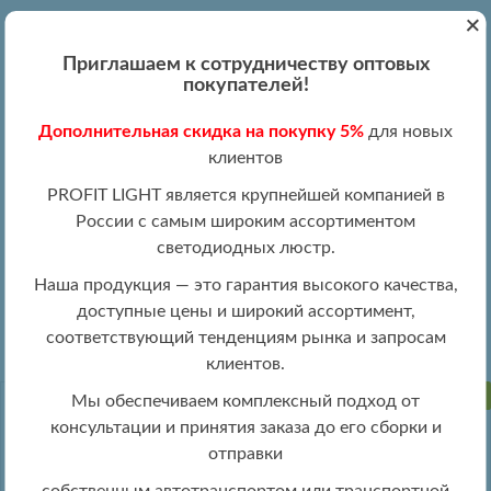
+
Вход
Регистрация
|
ПН-ПТ 09:00 - 19:00
Приглашаем к сотрудничеству оптовых
+7 (495) 204-13-87
покупателей!
+8 (800) 100-15-18
Обратный звонок
Дополнительная скидка на покупку 5%
для новых
info@profitlight.ru
клиентов
Оптовый прайс
PROFIT LIGHT является крупнейшей компанией в
России с самым широким ассортиментом
светодиодных люстр.
Наша продукция — это гарантия высокого качества,
доступные цены и широкий ассортимент,
»
» 5886/6 WHT
Люстры оптом
Люстры LED оптом
соответствующий тенденциям рынка и запросам
клиентов.
ПРОДАНО
Мы обеспечиваем комплексный подход от
консультации и принятия заказа до его сборки и
отправки