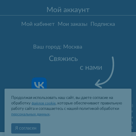
Мой аккаунт
Мой кабинет
Мои заказы
Подписка
Ваш город: Москва
Продолжая использовать наш сайт, вы даете согласие на
обработку
файлов cookie
, которые обеспечивают правильную
Москва
,
ул. Гарибальди, д.8, пом.I, комн.4 (юр. адрес)
работу сайта и соглашаетесь с нашей политикой обработки
09:00-19:00 пн-пт
персональных данных
.
2006-2026 © Профит Лайт Оптом люстры и светильники
ООО "ПРОФИТ ЛАЙТ", ОГРН 1077761388242, ИНН 7736566310, КПП
773601001
Я согласен