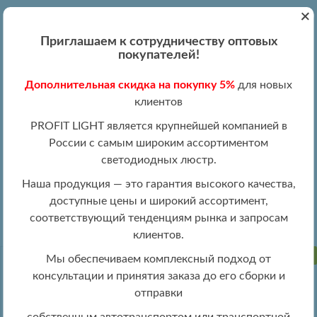
+
Вход
Регистрация
|
ПН-ПТ 09:00 - 19:00
Приглашаем к сотрудничеству оптовых
+7 (495) 204-13-87
покупателей!
+8 (800) 100-15-18
Обратный звонок
Дополнительная скидка на покупку 5%
для новых
info@profitlight.ru
клиентов
Оптовый прайс
PROFIT LIGHT является крупнейшей компанией в
России с самым широким ассортиментом
светодиодных люстр.
Наша продукция — это гарантия высокого качества,
доступные цены и широкий ассортимент,
»
» 8464/4+4B WHT
Люстры оптом
Люстры LED оптом
соответствующий тенденциям рынка и запросам
клиентов.
ПРОДАНО
Мы обеспечиваем комплексный подход от
консультации и принятия заказа до его сборки и
отправки