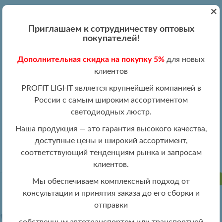
+
Вход
Регистрация
|
ПН-ПТ 09:00 - 19:00
Приглашаем к сотрудничеству оптовых
+7 (495) 204-13-87
покупателей!
+8 (800) 100-15-18
Обратный звонок
Дополнительная скидка на покупку 5%
для новых
info@profitlight.ru
клиентов
Оптовый прайс
PROFIT LIGHT является крупнейшей компанией в
России с самым широким ассортиментом
светодиодных люстр.
Наша продукция — это гарантия высокого качества,
доступные цены и широкий ассортимент,
»
» 8028/8+4 WHT
Люстры оптом
Люстры LED оптом
соответствующий тенденциям рынка и запросам
клиентов.
ПРОДАНО
Мы обеспечиваем комплексный подход от
консультации и принятия заказа до его сборки и
отправки