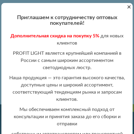
+
Вход
Регистрация
|
ПН-ПТ 09:00 - 19:00
Приглашаем к сотрудничеству оптовых
+7 (495) 204-13-87
покупателей!
+8 (800) 100-15-18
Обратный звонок
Дополнительная скидка на покупку 5%
для новых
info@profitlight.ru
клиентов
Оптовый прайс
PROFIT LIGHT является крупнейшей компанией в
России с самым широким ассортиментом
светодиодных люстр.
Наша продукция — это гарантия высокого качества,
доступные цены и широкий ассортимент,
»
» 2152/350 WH+GY
Люстры оптом
Люстры LIGHTED оптом
соответствующий тенденциям рынка и запросам
клиентов.
ПРОДАНО
Мы обеспечиваем комплексный подход от
консультации и принятия заказа до его сборки и
отправки