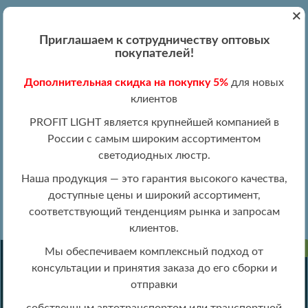
+
Вход
Регистрация
|
ПН-ПТ 09:00 - 19:00
Приглашаем к сотрудничеству оптовых
+7 (495) 204-13-87
покупателей!
+8 (800) 100-15-18
Обратный звонок
Дополнительная скидка на покупку 5%
для новых
info@profitlight.ru
клиентов
Оптовый прайс
PROFIT LIGHT является крупнейшей компанией в
России с самым широким ассортиментом
светодиодных люстр.
Наша продукция — это гарантия высокого качества,
доступные цены и широкий ассортимент,
»
» 2158/450 WH+CR
Люстры оптом
Люстры LIGHTED оптом
соответствующий тенденциям рынка и запросам
клиентов.
ПРОДАНО
Мы обеспечиваем комплексный подход от
консультации и принятия заказа до его сборки и
отправки