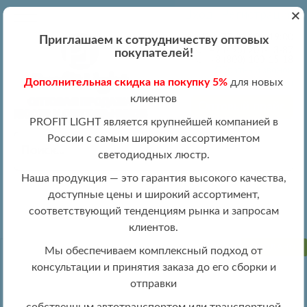
+
Вход
Регистрация
|
ПН-ПТ 09:00 - 19:00
Приглашаем к сотрудничеству оптовых
+7 (495) 204-13-87
покупателей!
+8 (800) 100-15-18
Обратный звонок
Дополнительная скидка на покупку 5%
для новых
info@profitlight.ru
клиентов
Оптовый прайс
PROFIT LIGHT является крупнейшей компанией в
России с самым широким ассортиментом
светодиодных люстр.
Наша продукция — это гарантия высокого качества,
доступные цены и широкий ассортимент,
»
» 2169/450 WH+CR RGB
Люстры оптом
Люстры LIGHTED оптом
соответствующий тенденциям рынка и запросам
клиентов.
ПРОДАНО
Мы обеспечиваем комплексный подход от
консультации и принятия заказа до его сборки и
отправки