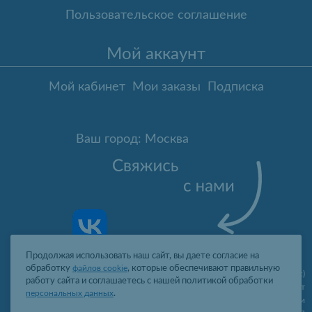
Пользовательское соглашение
Мой аккаунт
Мой кабинет
Мои заказы
Подписка
Ваш город: Москва
Продолжая использовать наш сайт, вы даете согласие на
обработку
файлов cookie
, которые обеспечивают правильную
Москва
,
ул. Гарибальди, д.8, пом.I, комн.4 (юр. адрес)
работу сайта и соглашаетесь с нашей политикой обработки
09:00-19:00 пн-пт
персональных данных
.
2006-2026 © Профит Лайт Оптом люстры и светильники