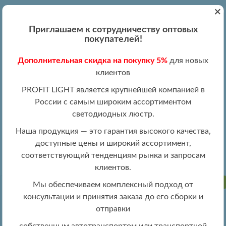
+
Вход
Регистрация
|
ПН-ПТ 09:00 - 19:00
Приглашаем к сотрудничеству оптовых
+7 (495) 204-13-87
покупателей!
+8 (800) 100-15-18
Обратный звонок
Дополнительная скидка на покупку 5%
для новых
info@profitlight.ru
клиентов
Оптовый прайс
PROFIT LIGHT является крупнейшей компанией в
России с самым широким ассортиментом
светодиодных люстр.
Наша продукция — это гарантия высокого качества,
доступные цены и широкий ассортимент,
»
» 2175/300 WH
Люстры оптом
Люстры LIGHTED оптом
соответствующий тенденциям рынка и запросам
клиентов.
ПРОДАНО
Мы обеспечиваем комплексный подход от
консультации и принятия заказа до его сборки и
отправки