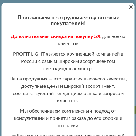
+
Вход
Регистрация
|
ПН-ПТ 09:00 - 19:00
Приглашаем к сотрудничеству оптовых
+7 (495) 204-13-87
покупателей!
+8 (800) 100-15-18
Обратный звонок
Дополнительная скидка на покупку 5%
для новых
info@profitlight.ru
клиентов
Оптовый прайс
PROFIT LIGHT является крупнейшей компанией в
России с самым широким ассортиментом
светодиодных люстр.
Наша продукция — это гарантия высокого качества,
доступные цены и широкий ассортимент,
» 8000/1W WHT
Настенные светильники оптом
соответствующий тенденциям рынка и запросам
клиентов.
ПРОДАНО
Мы обеспечиваем комплексный подход от
консультации и принятия заказа до его сборки и
отправки