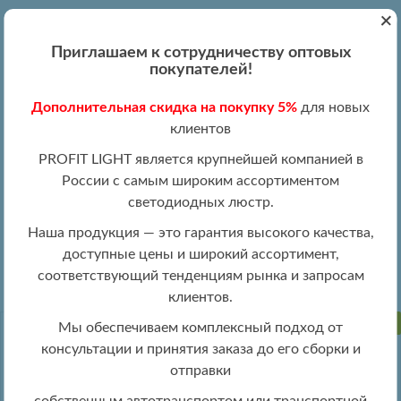
+
Вход
Регистрация
|
ПН-ПТ 09:00 - 19:00
Приглашаем к сотрудничеству оптовых
+7 (495) 204-13-87
покупателей!
+8 (800) 100-15-18
Обратный звонок
Дополнительная скидка на покупку 5%
для новых
info@profitlight.ru
клиентов
Оптовый прайс
PROFIT LIGHT является крупнейшей компанией в
России с самым широким ассортиментом
светодиодных люстр.
Наша продукция — это гарантия высокого качества,
доступные цены и широкий ассортимент,
» 8024/1W CHR
Настенные светильники оптом
соответствующий тенденциям рынка и запросам
клиентов.
ПРОДАНО
Мы обеспечиваем комплексный подход от
консультации и принятия заказа до его сборки и
отправки