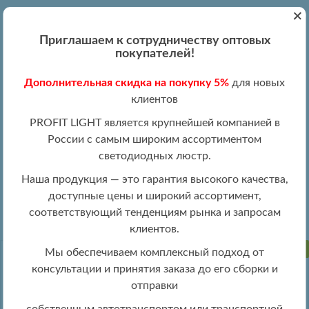
+
Вход
Регистрация
|
ПН-ПТ 09:00 - 19:00
Приглашаем к сотрудничеству оптовых
+7 (495) 204-13-87
покупателей!
+8 (800) 100-15-18
Обратный звонок
Дополнительная скидка на покупку 5%
для новых
info@profitlight.ru
клиентов
Оптовый прайс
PROFIT LIGHT является крупнейшей компанией в
России с самым широким ассортиментом
светодиодных люстр.
Наша продукция — это гарантия высокого качества,
доступные цены и широкий ассортимент,
» 8024/2W CHR
Настенные светильники оптом
соответствующий тенденциям рынка и запросам
клиентов.
ПРОДАНО
Мы обеспечиваем комплексный подход от
консультации и принятия заказа до его сборки и
отправки