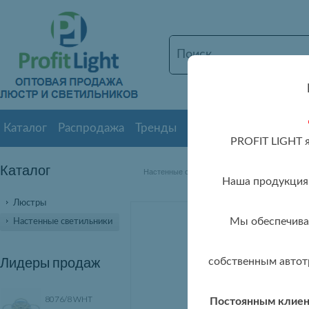
Каталог
Распродажа
Тренды
Новинки
О нас
Дос
PROFIT LIGHT 
Каталог
» 8075/1W
Настенные светильники оптом
Наша продукция 
Люстры
Мы обеспечивае
Настенные светильники
Лидеры продаж
собственным автот
8076/8 WHT
Постоянным клиент