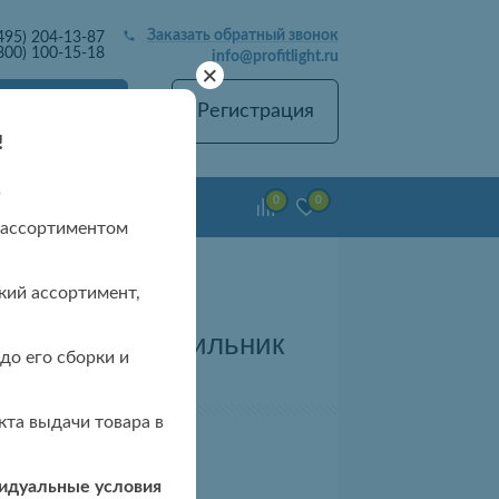
Заказать обратный звонок
495) 204-13-87
800) 100-15-18
info@profitlight.ru
+
Вход
Регистрация
!
в
0
0
емонт люстр
 ассортиментом
кий ассортимент,
акладной светильник
до его сборки и
S 16W
та выдачи товара в
видуальные условия
 чтобы узнать цену