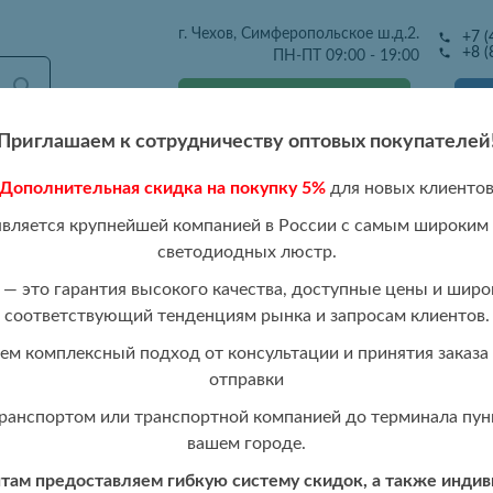
г. Чехов, Симферопольское ш.д.2.
+7 (
+8 (
ПН-ПТ 09:00 - 19:00
Получить оптовый прайс
Приглашаем к сотрудничеству оптовых покупателей
Дополнительная скидка на покупку 5%
для новых клиенто
тавка
Розница
Каталог 2026
Отзывы
Контакты
Р
является крупнейшей компанией в России с самым широким
светодиодных люстр.
 GRP NS
— это гарантия высокого качества, доступные цены и широ
соответствующий тенденциям рынка и запросам клиентов.
Светодиодный н
ПРОДАНО
м комплексный подход от консультации и принятия заказа 
8075/1W GRP N
отправки
ранспортом или транспортной компанией до терминала пунк
вашем городе.
ам предоставляем гибкую систему скидок, а также инди
Стоимость:
Авторизуйтесь,