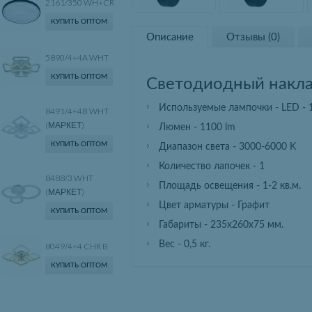
2161/350 WH+CR
КУПИТЬ ОПТОМ
Описание
Отзывы (0)
5890/4+4A WHT
КУПИТЬ ОПТОМ
Светодиодный накла
Используемые лампочки - LED -
8491/4+4B WHT
(МАРКЕТ)
Люмен - 1100 lm
КУПИТЬ ОПТОМ
Диапазон света - 3000-6000 K
Количество лапочек - 1
8488/3 WHT
Площадь освещения - 1-2 кв.м.
(МАРКЕТ)
Цвет арматуры - Графит
КУПИТЬ ОПТОМ
Габариты - 235х260х75 мм.
Вес - 0,5 кг.
8049/4+4 CHR B
КУПИТЬ ОПТОМ