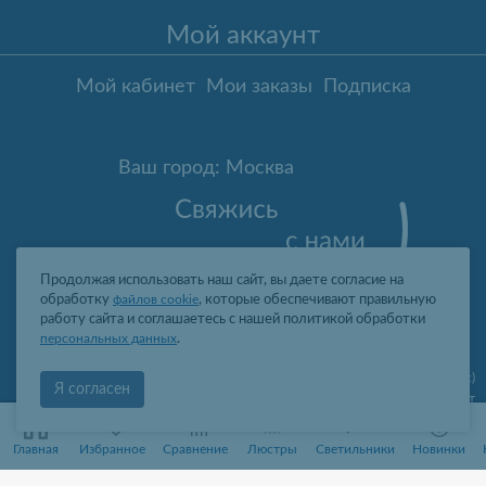
Мой аккаунт
Мой кабинет
Мои заказы
Подписка
Ваш город: Москва
Продолжая использовать наш сайт, вы даете согласие на
обработку
файлов cookie
, которые обеспечивают правильную
работу сайта и соглашаетесь с нашей политикой обработки
персональных данных
.
Москва
,
ул. Гарибальди, д.8, пом.I, комн.4 (юр. адрес)
Я согласен
09:00-19:00 пн-пт
2006-2026 © Профит Лайт Оптом люстры и светильники
0
0
ООО "ПРОФИТ ЛАЙТ", ОГРН 1077761388242, ИНН 7736566310, КПП
Главная
Избранное
Сравнение
Люстры
Светильники
Новинки
773601001