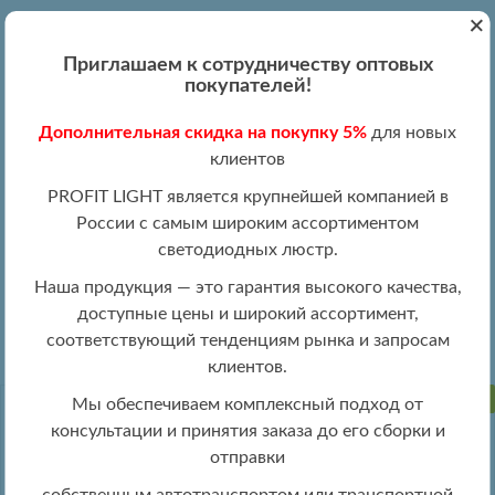
+
Вход
Регистрация
|
ПН-ПТ 09:00 - 19:00
Приглашаем к сотрудничеству оптовых
+7 (495) 204-13-87
покупателей!
+8 (800) 100-15-18
Обратный звонок
Дополнительная скидка на покупку 5%
для новых
info@profitlight.ru
клиентов
Оптовый прайс
PROFIT LIGHT является крупнейшей компанией в
России с самым широким ассортиментом
светодиодных люстр.
Наша продукция — это гарантия высокого качества,
доступные цены и широкий ассортимент,
»
» 8075/4+4 WHT
Люстры оптом
Люстры LED оптом
соответствующий тенденциям рынка и запросам
клиентов.
ПРОДАНО
Мы обеспечиваем комплексный подход от
консультации и принятия заказа до его сборки и
отправки