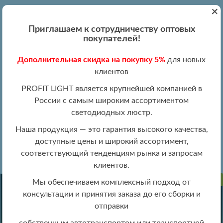
+
Вход
Регистрация
|
ПН-ПТ 09:00 - 19:00
Приглашаем к сотрудничеству оптовых
+7 (495) 204-13-87
покупателей!
+8 (800) 100-15-18
Обратный звонок
Дополнительная скидка на покупку 5%
для новых
info@profitlight.ru
клиентов
Оптовый прайс
PROFIT LIGHT является крупнейшей компанией в
России с самым широким ассортиментом
светодиодных люстр.
Наша продукция — это гарантия высокого качества,
доступные цены и широкий ассортимент,
»
» 2154/450 WH+GY
Люстры оптом
Люстры LIGHTED оптом
соответствующий тенденциям рынка и запросам
клиентов.
ПРОДАНО
Мы обеспечиваем комплексный подход от
консультации и принятия заказа до его сборки и
отправки